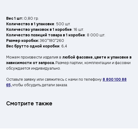
Вес 1 шт:
0,80 гр.
Количество в 1 упаковке
: 500 шт.
Количество упаковок в 1 коробке
: 16 шт.
Количество позиций товара в 1 коробке
: 8 000 шт.
Размер коробки:
360*180*260
Вес брутто одной коробки
: 6,4
Можем произвести изделия в
любой фасовке, цвете и упаковке в
зависимости от запроса.
Размер партии, комплектации и фасовки
обсуждается индивидуально.
Оставьте заявку —
Оставьте заявку или свяжитесь с нами по телефону
8 800 100 88
ответим
в течение
65,
чтобы обсудить детали заказа.
рабочего дня
Смотрите также
Расскажите о вашей задаче: объём,
ассортимент, сроки.
Мы подготовим
персональный прайс и предложим
удобный формат сотрудничества.
8 800 100 88 65