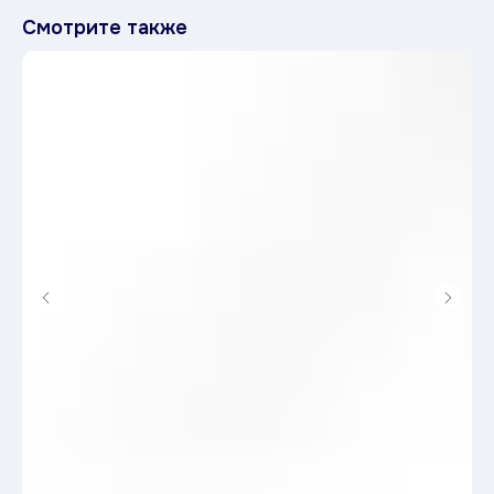
Смотрите также
Оставьте заявку —
ответим
в течение
рабочего дня
Расскажите о вашей задаче: объём,
ассортимент, сроки.
Мы подготовим
персональный прайс и предложим
удобный формат сотрудничества.
8 800 100 88 65