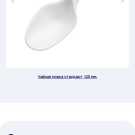
Расскажите о вашей задаче: объём,
ассортимент, сроки.
Мы подготовим
персональный прайс и предложим
удобный формат сотрудничества.
8 800 100 88 65
Если есть вопросы
или помощь
в выборе
Чайная ложка стандарт, 125 мм.
Оставьте заявку или свяжитесь
с нами напрямую удобным способом
телефон
+7