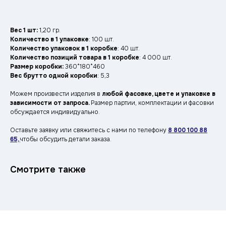
Вес 1 шт:
1,20 гр.
Количество в 1 упаковке
: 100 шт.
Количество упаковок в 1 коробке
: 40 шт.
Количество позиций товара в 1 коробке
: 4 000 шт.
Размер коробки:
360*180*460
Вес брутто одной коробки
: 5,3
Можем произвести изделия в
любой фасовке, цвете и упаковке в
зависимости от запроса.
Размер партии, комплектации и фасовки
обсуждается индивидуально.
Оставьте заявку —
Оставьте заявку или свяжитесь с нами по телефону
8 800 100 88
ответим
в течение
65,
чтобы обсудить детали заказа.
рабочего дня
Смотрите также
Расскажите о вашей задаче: объём,
ассортимент, сроки.
Мы подготовим
персональный прайс и предложим
удобный формат сотрудничества.
8 800 100 88 65